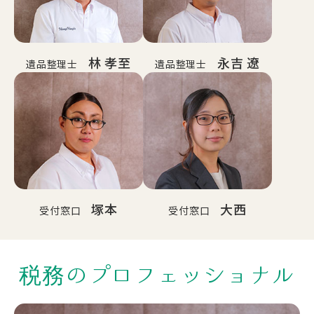
林 孝至
永吉 遼
遺品整理士
遺品整理士
塚本
大西
受付窓口
受付窓口
税務の
プロフェッショナル