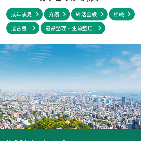
成年後見
介護
終活全般
相続
遺言書
遺品整理・生前整理