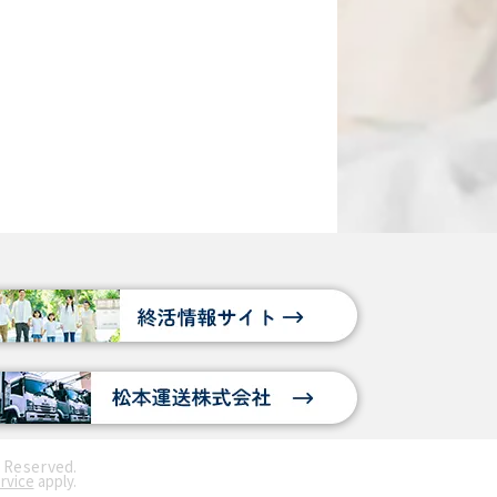
eserved.
rvice
apply.