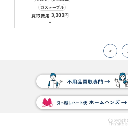
ガステーブル
3,000
円
投
稿
<
の
ペ
ー
ジ
送
り
Copyrig
This site 